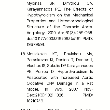
Mylonas SN, Dimitriou CA,
Karayannacos PE. The Effects of
Hypothyroidism on the Mechanical
Properties and Histomorphological
Structure of the Thoracic Aorta.
Angiology. 2010 Apr;61(3):259-268.
doi:10.1177/0003319709344191. PMID:
19679591.
Moulakakis KG, Poulakou MV,
Paraskevas KI, Dosios T, Dontas I,
Vlachos IS, Sokolis DP, Karayannacos
PE, Perrea D. Hyperthyroidism Is
Associated with Increased Aortic
Oxidative DNA Damage in a Rat
Model. In Vivo. 2007 Nov-
Dec;21(6):1021-1026. PMID:
18210749.