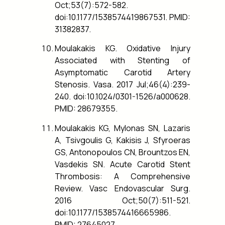
Oct;53(7):572-582.
doi:10.1177/1538574419867531. PMID:
31382837.
Moulakakis KG. Oxidative Injury
Associated with Stenting of
Asymptomatic Carotid Artery
Stenosis. Vasa. 2017 Jul;46(4):239-
240. doi:10.1024/0301-1526/a000628.
PMID: 28679355.
Moulakakis KG, Mylonas SN, Lazaris
A, Tsivgoulis G, Kakisis J, Sfyroeras
GS, Antonopoulos CN, Brountzos EN,
Vasdekis SN. Acute Carotid Stent
Thrombosis: A Comprehensive
Review. Vasc Endovascular Surg.
2016 Oct;50(7):511-521.
doi:10.1177/1538574416665986.
PMID: 27645027.