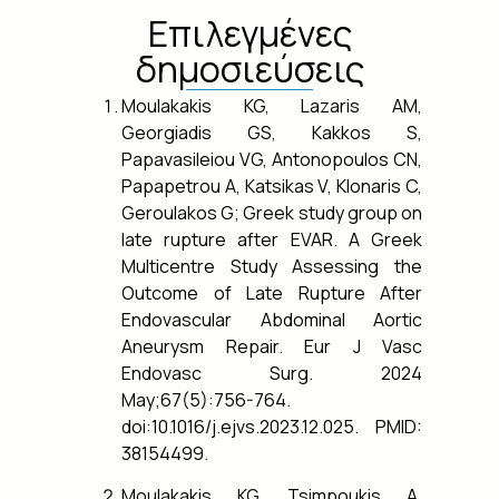
Επιλεγμένες
δημοσιεύσεις
Moulakakis KG, Lazaris AM,
Georgiadis GS, Kakkos S,
Papavasileiou VG, Antonopoulos CN,
Papapetrou A, Katsikas V, Klonaris C,
Geroulakos G; Greek study group on
late rupture after EVAR. A Greek
Multicentre Study Assessing the
Outcome of Late Rupture After
Endovascular Abdominal Aortic
Aneurysm Repair. Eur J Vasc
Endovasc Surg. 2024
May;67(5):756-764.
doi:10.1016/j.ejvs.2023.12.025. PMID:
38154499.
Moulakakis KG, Tsimpoukis A,