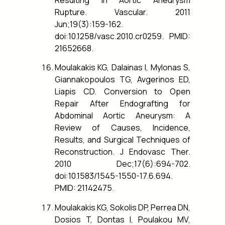
Resulting in Aortic Aneurysm
Rupture. Vascular. 2011
Jun;19(3):159-162.
doi:10.1258/vasc.2010.cr0259. PMID:
21652668.
Moulakakis KG, Dalainas I, Mylonas S,
Giannakopoulos TG, Avgerinos ED,
Liapis CD. Conversion to Open
Repair After Endografting for
Abdominal Aortic Aneurysm: A
Review of Causes, Incidence,
Results, and Surgical Techniques of
Reconstruction. J Endovasc Ther.
2010 Dec;17(6):694-702.
doi:10.1583/1545-1550-17.6.694.
PMID: 21142475.
Moulakakis KG, Sokolis DP, Perrea DN,
Dosios T, Dontas I, Poulakou MV,