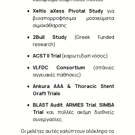
Xeltis aXess Pivotal Study
για
βιοαπορροφήσιμα μοσχεύματα
αιμοκάθαρσης
2Bull Study
(Greek Funded
research)
ACST II Trial
(καρωτιδική νόσος)
VLFDC Consortium
(σπάνιες
αγγειακές παθήσεις)
Ankura AAA & Thoracic Stent
Graft Trials
BLAST Audit
,
ARMIES Trial
,
SIMBA
Trial
και πολλές ακόμη διεθνείς
συνεργασίες.
Οι μελέτες αυτές καλύπτουν ολόκληρο το