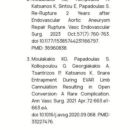
Katsanos K, Sintou E, Papadoulas S.
Re-Rupture 2 Years after
Endovascular Aortic Aneurysm
Repair Rupture. Vasc Endovascular
Surg. 2023 Oct;57(7):760-763.
doi:10.1177/15385744231166797.
PMID: 36960838.
Moulakakis KG, Papadoulas S,
Kolliopoulou G, Georgiakakis A,
Tsantrizos P, Katsanos K. Snare
Entrapment During EVAR Limb
Cannulation Resulting in Open
Conversion: A Rare Complication.
Ann Vasc Surg. 2021 Apr;72:663.e1-
663.e4.
doi:10.1016/j.avsg.2020.09.068. PMID:
33227476.