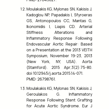
Moulakakis KG, Mylonas SN, Kakisis J,
Kadoglou NP, Papadakis I, Sfyroeras
GS, Antonopoulos CC, Mantas G,
Ikonomidis I, Liapis CD. Arterial
Stiffness Alterations and
Inflammatory Response Following
Endovascular Aortic Repair: Based
on a Presentation at the 2013 VEITH
Symposium, November 19-23, 2013
(New York, NY, USA). Aorta
(Stamford). 2015 Apr;3(2):75-80.
doi:10.12945/j.aorta.2015.14-071.
PMID: 26798761.
Moulakakis KG, Mylonas SN, Kakisis J,
Geroulakos G. Inflammatory
Response Following Stent Grafting
for Acute Aortic Syndrome. Eur J