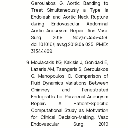
Geroulakos G. Aortic Banding to
Treat Simultaneously a Type Ia
Endoleak and Aortic Neck Rupture
during Endovascular Abdominal
Aortic Aneurysm Repair. Ann Vasc
Surg. 2019 Nov;61:455-458.
doi:10.1016/j.avsg.2019.04.025. PMID:
31344469.
Moulakakis KG, Kakisis J, Gonidaki E,
Lazaris AM, Tsangaris S, Geroulakos
G, Manopoulos C. Comparison of
Fluid Dynamics Variations Between
Chimney and Fenestrated
Endografts for Pararenal Aneurysm
Repair: A Patient-Specific
Computational Study as Motivation
for Clinical Decision-Making. Vasc
Endovascular Surg. 2019