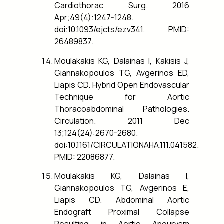
Cardiothorac Surg. 2016
Apr;49(4):1247-1248.
doi:10.1093/ejcts/ezv341. PMID:
26489837.
Moulakakis KG, Dalainas I, Kakisis J,
Giannakopoulos TG, Avgerinos ED,
Liapis CD. Hybrid Open Endovascular
Technique for Aortic
Thoracoabdominal Pathologies.
Circulation. 2011 Dec
13;124(24):2670-2680.
doi:10.1161/CIRCULATIONAHA.111.041582.
PMID: 22086877.
Moulakakis KG, Dalainas I,
Giannakopoulos TG, Avgerinos E,
Liapis CD. Abdominal Aortic
Endograft Proximal Collapse