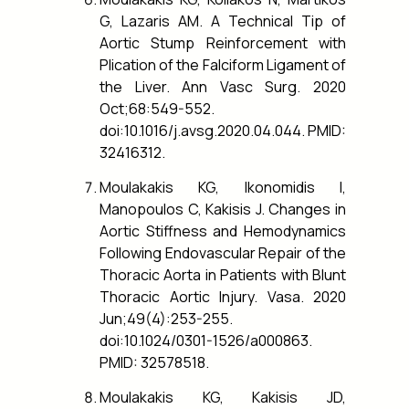
G, Lazaris AM. A Technical Tip of
Aortic Stump Reinforcement with
Plication of the Falciform Ligament of
the Liver. Ann Vasc Surg. 2020
Oct;68:549-552.
doi:10.1016/j.avsg.2020.04.044. PMID:
32416312.
Moulakakis KG, Ikonomidis I,
Manopoulos C, Kakisis J. Changes in
Aortic Stiffness and Hemodynamics
Following Endovascular Repair of the
Thoracic Aorta in Patients with Blunt
Thoracic Aortic Injury. Vasa. 2020
Jun;49(4):253-255.
doi:10.1024/0301-1526/a000863.
PMID: 32578518.
Moulakakis KG, Kakisis JD,