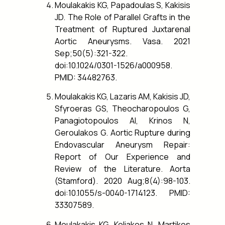
Moulakakis KG, Papadoulas S, Kakisis
JD. The Role of Parallel Grafts in the
Treatment of Ruptured Juxtarenal
Aortic Aneurysms. Vasa. 2021
Sep;50(5):321-322.
doi:10.1024/0301-1526/a000958.
PMID: 34482763.
Moulakakis KG, Lazaris AM, Kakisis JD,
Sfyroeras GS, Theocharopoulos G,
Panagiotopoulos AI, Krinos N,
Geroulakos G. Aortic Rupture during
Endovascular Aneurysm Repair:
Report of Our Experience and
Review of the Literature. Aorta
(Stamford). 2020 Aug;8(4):98-103.
doi:10.1055/s-0040-1714123. PMID:
33307589.
Moulakakis KG, Koliakos N, Martikos