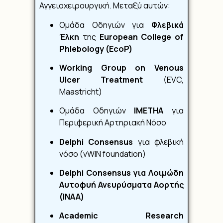
Αγγειοχειρουργική. Μεταξύ αυτών:
Ομάδα Οδηγιών για
Φλεβικά
Έλκη
της
European College of
Phlebology (EcoP)
Working Group on Venous
Ulcer Treatment
(EVC,
Maastricht)
Ομάδα Οδηγιών
IMETHA
για
Περιφερική Αρτηριακή Νόσο
Delphi Consensus
για φλεβική
νόσο (vWIN foundation)
Delphi Consensus για Λοιμώδη
Αυτοφυή Ανευρύσματα Αορτής
(INAA)
Academic Research